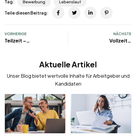
Tag:
Bewerbung
Lebenslauf
Teile diesen Beitrag:
VORHERIGE
NÄCHSTE
Teilzeit –
Vollzeit –
Arbeitsvertrag:
Arbeitsvertrag:
Inhalt, Muster,
Inhalt, Muster,
Aktuelle Artikel
Vorlage, Probezeit &
Vorlage, Probezeit &
Kündigung
Kündigung
Unser Blog bietet wertvolle Inhalte für Arbeitgeber und
Kandidaten