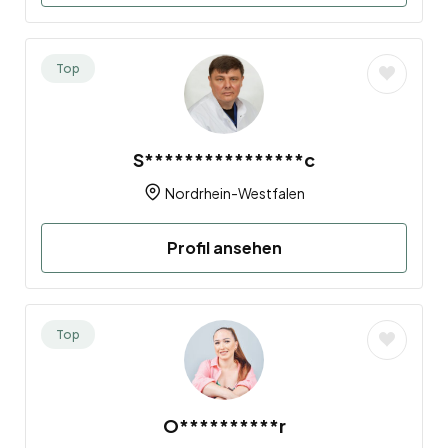
Top
S****************c
Nordrhein-Westfalen
Profil ansehen
Top
O**********r