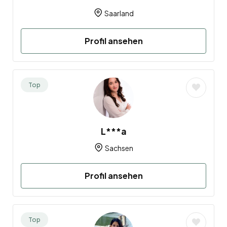
Saarland
Profil ansehen
Top
L***a
Sachsen
Profil ansehen
Top