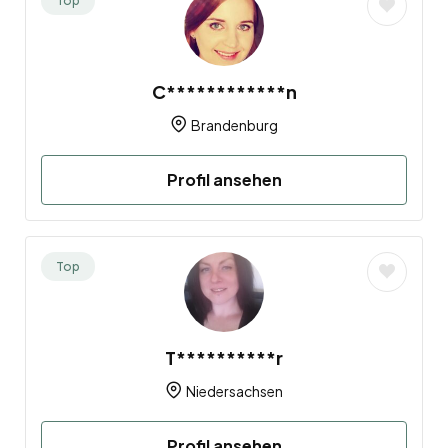
Top
C************n
Brandenburg
Profil ansehen
Top
T**********r
Niedersachsen
Profil ansehen