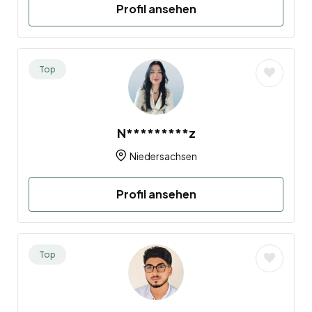
Profil ansehen
Top
N*********z
Niedersachsen
Profil ansehen
Top