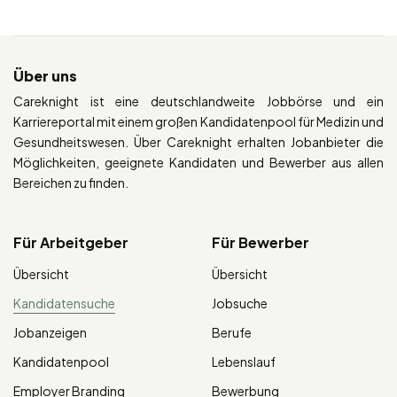
Über uns
Careknight ist eine deutschlandweite Jobbörse und ein
Karriereportal mit einem großen Kandidatenpool für Medizin und
Gesundheitswesen. Über Careknight erhalten Jobanbieter die
Möglichkeiten, geeignete Kandidaten und Bewerber aus allen
Bereichen zu finden.
Für Arbeitgeber
Für Bewerber
Übersicht
Übersicht
Kandidatensuche
Jobsuche
Jobanzeigen
Berufe
Kandidatenpool
Lebenslauf
Employer Branding
Bewerbung