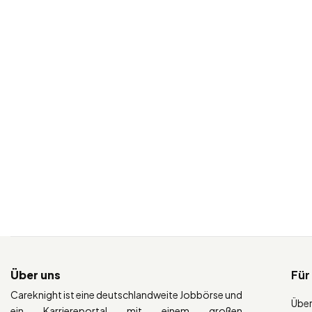
Über uns
Für
Careknight ist eine deutschlandweite Jobbörse und
Über
ein Karriereportal mit einem großen