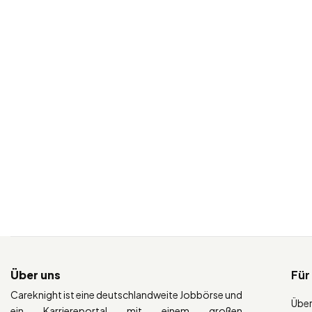
Über uns
Für
Careknight ist eine deutschlandweite Jobbörse und
Über
ein Karriereportal mit einem großen