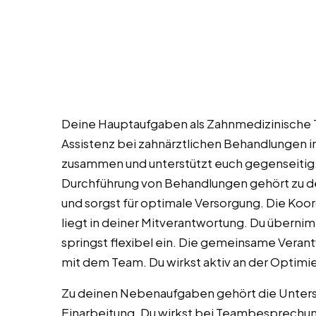
Deine Hauptaufgaben als Zahnmedizinische 
Assistenz bei zahnärztlichen Behandlungen i
zusammen und unterstützt euch gegenseitig
Durchführung von Behandlungen gehört zu de
und sorgst für optimale Versorgung. Die Ko
liegt in deiner Mitverantwortung. Du überni
springst flexibel ein. Die gemeinsame Verant
mit dem Team. Du wirkst aktiv an der Optimi
Zu deinen Nebenaufgaben gehört die Unters
Einarbeitung. Du wirkst bei Teambesprechung