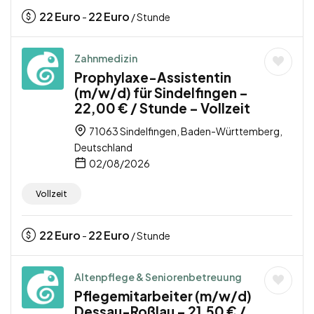
22
Euro
22
Euro
-
/ Stunde
Zahnmedizin
Prophylaxe-Assistentin
(m/w/d) für Sindelfingen –
22,00 € / Stunde – Vollzeit
71063 Sindelfingen, Baden-Württemberg,
Deutschland
02/08/2026
Vollzeit
22
Euro
22
Euro
-
/ Stunde
Altenpflege & Seniorenbetreuung
Pflegemitarbeiter (m/w/d)
Dessau-Roßlau – 21,50 € /