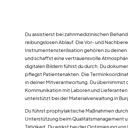
Du assistierst bei zahnmedizinischen Behandlu
reibungslosen Ablauf. Die Vor- und Nachber
Instrumentensterilisation gehören zu deinen
und schaffst eine vertrauensvolle Atmosphä
digitalen Bildern führst du durch. Du dokum
pflegst Patientenakten. Die Terminkoordinati
in deiner Mitverantwortung. Du übernimmst
Kommunikation mit Laboren und Lieferanten 
unterstützt bei der Materialverwaltung in Bur
Du führst prophylaktische Maßnahmen durch 
Unterstützung beim Qualitätsmanagement und
Tätigkeit. Du wirkst bei der Optimierung von 