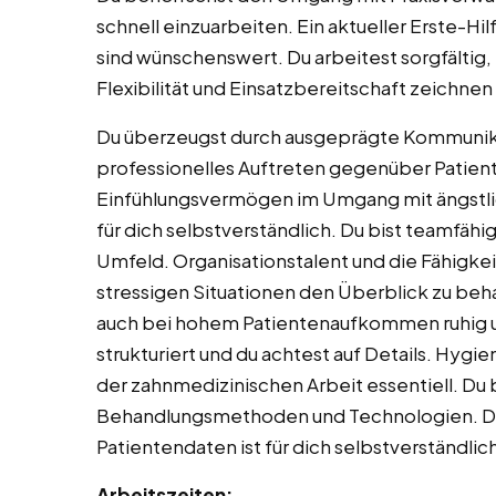
schnell einzuarbeiten. Ein aktueller Erste-Hi
sind wünschenswert. Du arbeitest sorgfältig
Flexibilität und Einsatzbereitschaft zeichnen 
Du überzeugst durch ausgeprägte Kommunikat
professionelles Auftreten gegenüber Patien
Einfühlungsvermögen im Umgang mit ängstli
für dich selbstverständlich. Du bist teamfähi
Umfeld. Organisationstalent und die Fähigkeit
stressigen Situationen den Überblick zu beha
auch bei hohem Patientenaufkommen ruhig un
strukturiert und du achtest auf Details. Hygi
der zahnmedizinischen Arbeit essentiell. Du b
Behandlungsmethoden und Technologien. Di
Patientendaten ist für dich selbstverständlic
Arbeitszeiten: