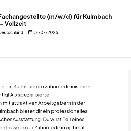
Fachangestellte (m/w/d) für Kulmbach
– Vollzeit
 Deutschland
31/07/2026
rung in Kulmbach im zahnmedizinischen
ig! Als spezialisierte
 mit attraktiven Arbeitgebern in der
mbach bietet dir ein professionelles
her Ausstattung. Du wirst Teil eines
ntnisse in der Zahnmedizin optimal