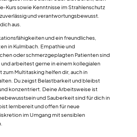
lfe-Kurs sowie Kenntnisse im Strahlenschutz
, zuverlässig und verantwortungsbewusst.
dich aus.
ionsfähigkeiten und ein freundliches,
ten in Kulmbach. Empathie und
chen oder schmerzgeplagten Patienten sind
g und arbeitest gerne in einem kollegialen
 zum Multitasking helfen dir, auch in
lten. Du zeigst Belastbarkeit und bleibst
d konzentriert. Deine Arbeitsweise ist
enebewusstsein und Sauberkeit sind für dich in
ist lernbereit und offen für neue
skretion im Umgang mit sensiblen
h.