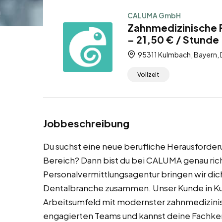
CALUMA GmbH
Zahnmedizinische 
– 21,50 € / Stunde 
95311 Kulmbach, Bayern,
Vollzeit
Jobbeschreibung
Du suchst eine neue berufliche Herausforde
Bereich? Dann bist du bei CALUMA genau richt
Personalvermittlungsagentur bringen wir dich
Dentalbranche zusammen. Unser Kunde in Kul
Arbeitsumfeld mit modernster zahnmedizinisc
engagierten Teams und kannst deine Fachken