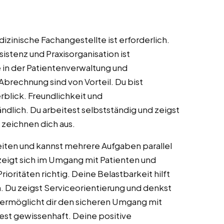
zinische Fachangestellte ist erforderlich.
istenz und Praxisorganisation ist
 in der Patientenverwaltung und
brechnung sind von Vorteil. Du bist
erblick. Freundlichkeit und
ändlich. Du arbeitest selbstständig und zeigst
t zeichnen dich aus.
iten und kannst mehrere Aufgaben parallel
eigt sich im Umgang mit Patienten und
rioritäten richtig. Deine Belastbarkeit hilft
en. Du zeigst Serviceorientierung und denkst
t ermöglicht dir den sicheren Umgang mit
test gewissenhaft. Deine positive