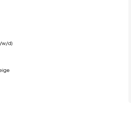
m/w/d)
eige