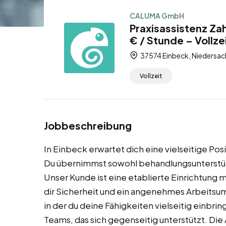
CALUMA GmbH
Praxisassistenz Za
€ / Stunde – Vollze
37574 Einbeck, Niedersac
Vollzeit
Jobbeschreibung
In Einbeck erwartet dich eine vielseitige Posi
Du übernimmst sowohl behandlungsunterstüt
Unser Kunde ist eine etablierte Einrichtung m
dir Sicherheit und ein angenehmes Arbeitsumf
in der du deine Fähigkeiten vielseitig einbrin
Teams, das sich gegenseitig unterstützt. Die