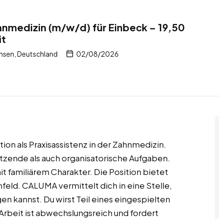
hnmedizin (m/w/d) für Einbeck – 19,50
it
hsen, Deutschland
02/08/2026
tion als Praxisassistenz in der Zahnmedizin.
zende als auch organisatorische Aufgaben.
it familiärem Charakter. Die Position bietet
eld. CALUMA vermittelt dich in eine Stelle,
gen kannst. Du wirst Teil eines eingespielten
 Arbeit ist abwechslungsreich und fordert