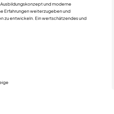
rtes Ausbildungskonzept und moderne
ine Erfahrungen weiterzugeben und
en zu entwickeln. Ein wertschätzendes und
eige