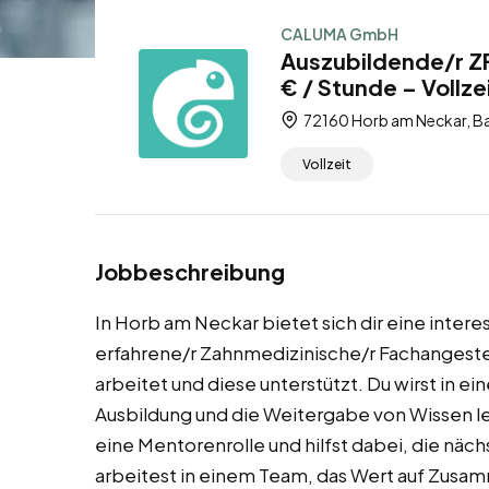
CALUMA GmbH
Auszubildende/r ZF
€ / Stunde – Vollze
72160 Horb am Neckar, B
Vollzeit
Jobbeschreibung
In Horb am Neckar bietet sich dir eine intere
erfahrene/r Zahnmedizinische/r Fachangestel
arbeitet und diese unterstützt. Du wirst in ein
Ausbildung und die Weitergabe von Wissen le
eine Mentorenrolle und hilfst dabei, die näc
arbeitest in einem Team, das Wert auf Zusa