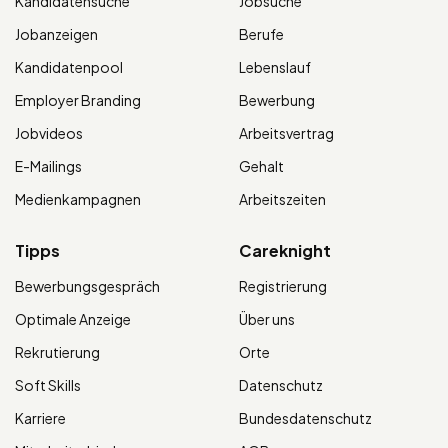
Kandidatensuche
Jobsuche
Jobanzeigen
Berufe
Kandidatenpool
Lebenslauf
Employer Branding
Bewerbung
Jobvideos
Arbeitsvertrag
E-Mailings
Gehalt
Medienkampagnen
Arbeitszeiten
Tipps
Careknight
Bewerbungsgespräch
Registrierung
Optimale Anzeige
Über uns
Rekrutierung
Orte
Soft Skills
Datenschutz
Karriere
Bundesdatenschutz