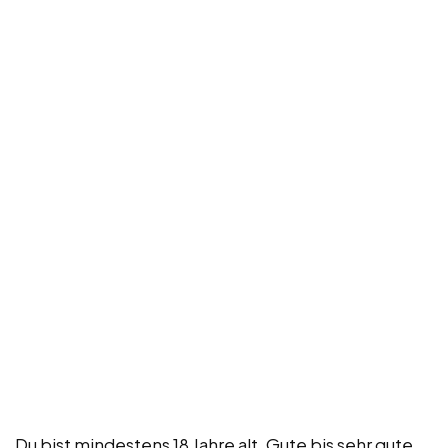
Du bist mindestens 18 Jahre alt. Gute bis sehr gute