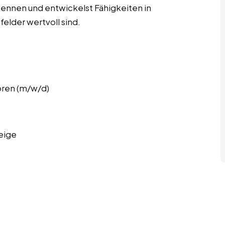
nen und entwickelst Fähigkeiten in
felder wertvoll sind.
oren (m/w/d)
eige