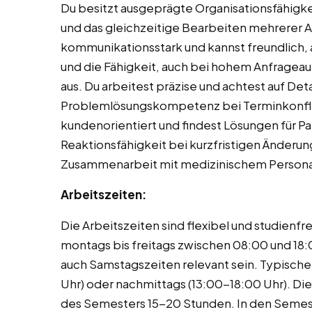
Du besitzt ausgeprägte Organisationsfähigke
und das gleichzeitige Bearbeiten mehrerer Anf
kommunikationsstark und kannst freundlich, 
und die Fähigkeit, auch bei hohem Anfragea
aus. Du arbeitest präzise und achtest auf Det
Problemlösungskompetenz bei Terminkonflikt
kundenorientiert und findest Lösungen für Pat
Reaktionsfähigkeit bei kurzfristigen Änderun
Zusammenarbeit mit medizinischem Personal i
Arbeitszeiten:
Die Arbeitszeiten sind flexibel und studienfr
montags bis freitags zwischen 08:00 und 18:
auch Samstagszeiten relevant sein. Typische
Uhr) oder nachmittags (13:00-18:00 Uhr). Di
des Semesters 15-20 Stunden. In den Semest