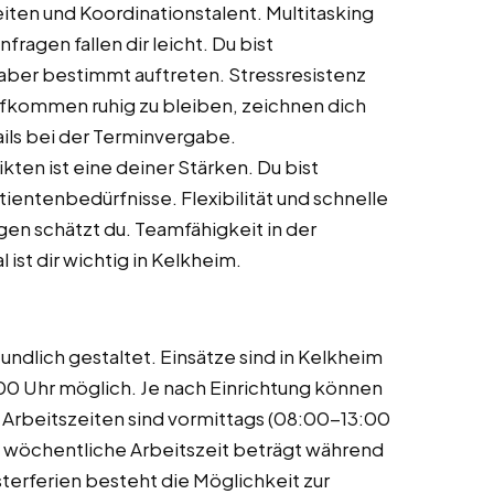
iten und Koordinationstalent. Multitasking
ragen fallen dir leicht. Du bist
aber bestimmt auftreten. Stressresistenz
ufkommen ruhig zu bleiben, zeichnen dich
ails bei der Terminvergabe.
en ist eine deiner Stärken. Du bist
ientenbedürfnisse. Flexibilität und schnelle
gen schätzt du. Teamfähigkeit in der
st dir wichtig in Kelkheim.
eundlich gestaltet. Einsätze sind in Kelkheim
00 Uhr möglich. Je nach Einrichtung können
 Arbeitszeiten sind vormittags (08:00-13:00
e wöchentliche Arbeitszeit beträgt während
erferien besteht die Möglichkeit zur