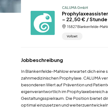
CALUMA GmbH
Prophylaxeassiste
– 22,50 € / Stunde 
15827 Blankenfelde-Mahl
Vollzeit
Jobbeschreibung
In Blankenfelde-Mahlow erwartet dich eine sp
zahnmedizinischen Prophylaxe. CALUMA vermi
besonderen Wert auf Prävention und Patiente
eigenverantwortlich im Prophylaxebereich a
Gestaltungsspielraum. Die Position bietet di
optimal einzusetzen und weiterzuentwickeln