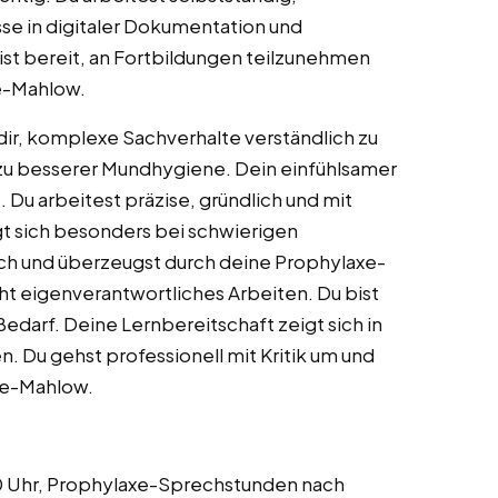
sse in digitaler Dokumentation und
t bereit, an Fortbildungen teilzunehmen
de-Mahlow.
ir, komplexe Sachverhalte verständlich zu
g zu besserer Mundhygiene. Dein einfühlsamer
Du arbeitest präzise, gründlich und mit
t sich besonders bei schwierigen
sch und überzeugst durch deine Prophylaxe-
ht eigenverantwortliches Arbeiten. Du bist
edarf. Deine Lernbereitschaft zeigt sich in
Du gehst professionell mit Kritik um und
lde-Mahlow.
00 Uhr, Prophylaxe-Sprechstunden nach