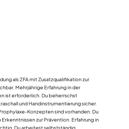
ung als ZFA mit Zusatzqualifikation zur
hbar. Mehrjährige Erfahrung in der
 ist erforderlich. Du beherrschst
raschall und Handinstrumentierung sicher.
 Prophylaxe-Konzepten sind vorhanden. Du
n Erkenntnissen zur Prävention. Erfahrung in
chtig. Du arbeitest selbstständig,