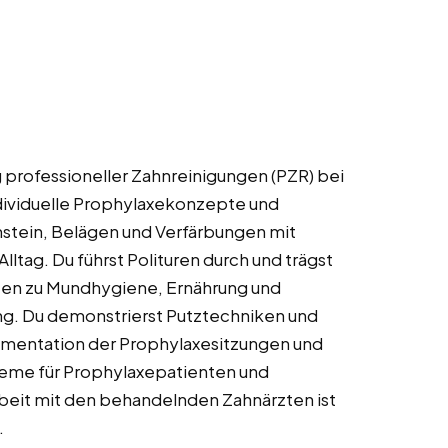
 professioneller Zahnreinigungen (PZR) bei
individuelle Prophylaxekonzepte und
stein, Belägen und Verfärbungen mit
tag. Du führst Polituren durch und trägst
nten zu Mundhygiene, Ernährung und
ung. Du demonstrierst Putztechniken und
umentation der Prophylaxesitzungen und
steme für Prophylaxepatienten und
beit mit den behandelnden Zahnärzten ist
.