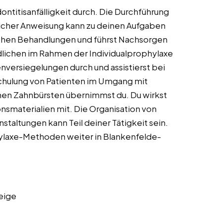
dontitisanfälligkeit durch. Die Durchführung
icher Anweisung kann zu deinen Aufgaben
schen Behandlungen und führst Nachsorgen
dlichen im Rahmen der Individualprophylaxe
enversiegelungen durch und assistierst bei
chulung von Patienten im Umgang mit
chen Zahnbürsten übernimmst du. Du wirkst
nsmaterialien mit. Die Organisation von
taltungen kann Teil deiner Tätigkeit sein.
phylaxe-Methoden weiter in Blankenfelde-
eige