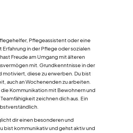
pflegehelfer, Pflegeassistent oder eine
 Erfahrung in der Pflege oder sozialen
 hast Freude am Umgang mit älteren
gsvermögen mit. Grundkenntnisse in der
d motiviert, diese zu erwerben. Du bist
reit, auch an Wochenenden zu arbeiten.
ür die Kommunikation mit Bewohnern und
 Teamfähigkeit zeichnen dich aus. Ein
lbstverständlich.
icht dir einen besonderen und
 bist kommunikativ und gehst aktiv und