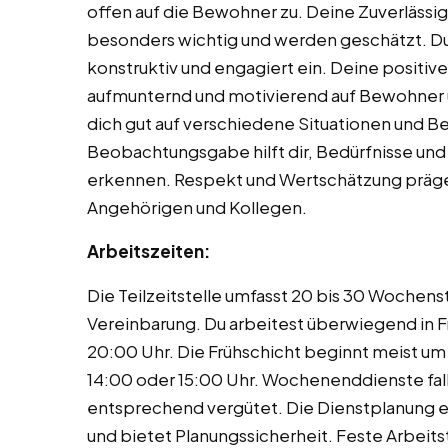
offen auf die Bewohner zu. Deine Zuverlässigk
besonders wichtig und werden geschätzt. Du
konstruktiv und engagiert ein. Deine positiv
aufmunternd und motivierend auf Bewohner un
dich gut auf verschiedene Situationen und Be
Beobachtungsgabe hilft dir, Bedürfnisse u
erkennen. Respekt und Wertschätzung prä
Angehörigen und Kollegen.
Arbeitszeiten:
Die Teilzeitstelle umfasst 20 bis 30 Wochenst
Vereinbarung. Du arbeitest überwiegend in 
20:00 Uhr. Die Frühschicht beginnt meist um
14:00 oder 15:00 Uhr. Wochenenddienste fal
entsprechend vergütet. Die Dienstplanung e
und bietet Planungssicherheit. Feste Arbei