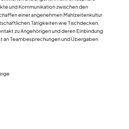
ntakte und Kommunikation zwischen den
chaffen einer angenehmen Mahlzeitenkultur
irtschaftlichen Tätigkeiten wie Tischdecken,
ntakt zu Angehörigen und deren Einbindung
mmst an Teambesprechungen und Übergaben
eige