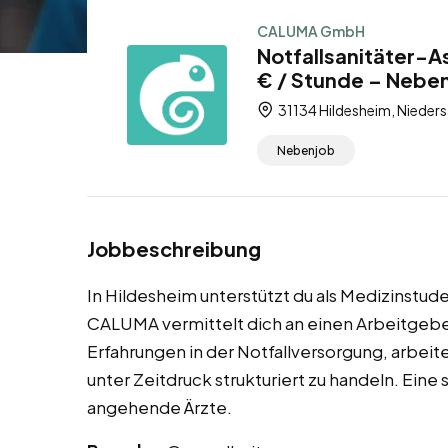
CALUMA GmbH
Notfallsanitäter-A
€ / Stunde – Nebe
31134 Hildesheim, Nieder
Nebenjob
Jobbeschreibung
In Hildesheim unterstützt du als Medizinstud
CALUMA vermittelt dich an einen Arbeitgeb
Erfahrungen in der Notfallversorgung, arbei
unter Zeitdruck strukturiert zu handeln. Eine
angehende Ärzte.