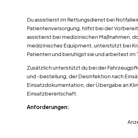
Du assistierst im Rettungsdienst bei Notfallei
Patientenversorgung, hilfst bei der Vorbere
assistierst bei medizinischen Maßnahmen, do
medizinisches Equipment, unterstützt bei K
Patienten und beruhigst sie und arbeitest im 
Zusätzlich unterstützt du bei der Fahrzeugpf
und -bestellung, der Desinfektion nach Einsä
Einsatzdokumentation, der Übergabe an Klin
Einsatzbereitschaft.
Anforderungen:
Anz