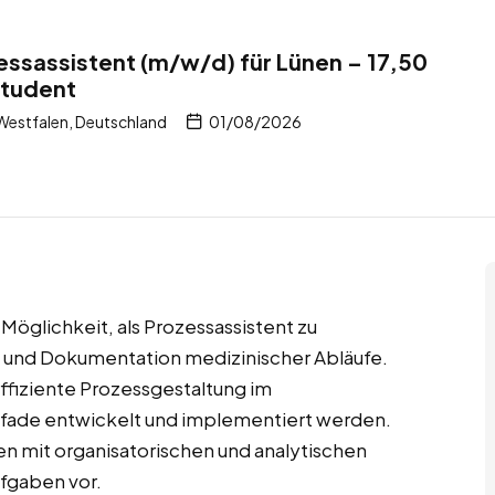
essassistent (m/w/d) für Lünen – 17,50
student
Westfalen, Deutschland
01/08/2026
 Möglichkeit, als Prozessassistent zu
g und Dokumentation medizinischer Abläufe.
 effiziente Prozessgestaltung im
 Pfade entwickelt und implementiert werden.
en mit organisatorischen und analytischen
ufgaben vor.