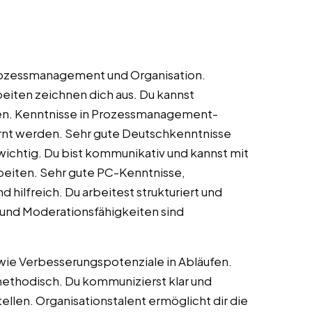
 Prozessmanagement und Organisation.
eiten zeichnen dich aus. Du kannst
ren. Kenntnisse in Prozessmanagement-
ernt werden. Sehr gute Deutschkenntnisse
ichtig. Du bist kommunikativ und kannst mit
iten. Sehr gute PC-Kenntnisse,
 hilfreich. Du arbeitest strukturiert und
 und Moderationsfähigkeiten sind
wie Verbesserungspotenziale in Abläufen.
 methodisch. Du kommunizierst klar und
llen. Organisationstalent ermöglicht dir die