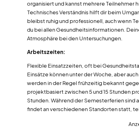
organisiert und kannst mehrere Teilnehmer h
Technisches Verständnis hilft dir beim Umg
bleibst ruhig und professionell, auch wenn T
du bei allen Gesundheitsinformationen. Dein
Atmosphäre bei den Untersuchungen.
Arbeitszeiten:
Flexible Einsatzzeiten, oft bei Gesundheits
Einsätze können unter der Woche, aber auch
werden in der Regel frühzeitig bekannt gege
projektbasiert zwischen 5 und 15 Stunden pr
Stunden. Während der Semesterferien sind au
findet an verschiedenen Standorten statt, t
Anz