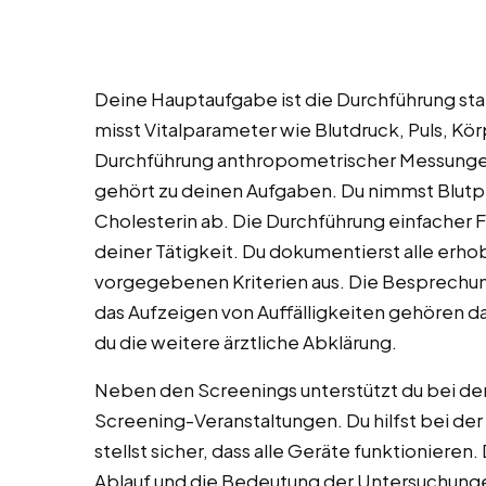
Deine Hauptaufgabe ist die Durchführung st
misst Vitalparameter wie Blutdruck, Puls, K
Durchführung anthropometrischer Messung
gehört zu deinen Aufgaben. Du nimmst Blutpr
Cholesterin ab. Die Durchführung einfacher F
deiner Tätigkeit. Du dokumentierst alle erho
vorgegebenen Kriterien aus. Die Besprechun
das Aufzeigen von Auffälligkeiten gehören 
du die weitere ärztliche Abklärung.
Neben den Screenings unterstützt du bei de
Screening-Veranstaltungen. Du hilfst bei de
stellst sicher, dass alle Geräte funktioniere
Ablauf und die Bedeutung der Untersuchungen