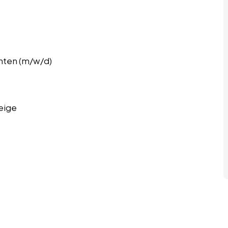
nten (m/w/d)
eige