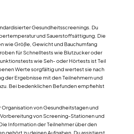
andardisierter Gesundheitsscreenings. Du
örpertemperatur und Sauerstoffsättigung. Die
en wie Größe, Gewicht und Bauchumfang
oben für Schnelltests wie Blutzucker oder
unktionstests wie Seh- oder Hörtests ist Teil
benen Werte sorgfältig und wertest sie nach
g der Ergebnisse mit den Teilnehmern und
dazu. Bei bedenklichen Befunden empfiehlst
r Organisation von Gesundheitstagen und
r Vorbereitung von Screening-Stationen und
n. Die Information der Teilnehmer über den
 gehört zu deinen Aufgaben. Du assistierst