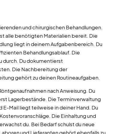
ervierenden und chirurgischen Behandlungen.
t alle benötigten Materialien bereit. Die
lung liegt in deinem Aufgabenbereich. Du
effizienten Behandlungsablauf. Die
u durch. Du dokumentierst
kten. Die Nachbereitung der
tung gehört zu deinen Routineaufgaben.
n Röntgenaufnahmen nach Anweisung. Du
lierst Lagerbestände. Die Terminverwaltung
-Mail liegt teilweise in deiner Hand. Du
t Kostenvoranschläge. Die Einhaltung und
achst du. Bei Bedarf schulst du neue
Laboren und Lieferanten gehört ebenfalls zu