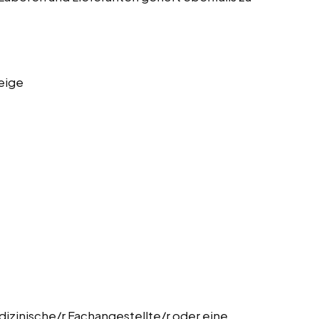
eige
izinische/r Fachangestellte/r oder eine