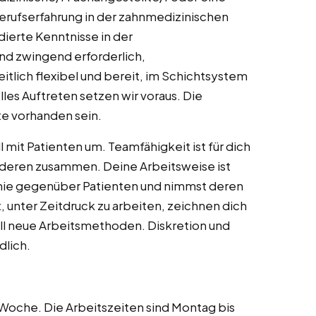
 Berufserfahrung in der zahnmedizinischen
ndierte Kenntnisse in der
nd zwingend erforderlich,
eitlich flexibel und bereit, im Schichtsystem
lles Auftreten setzen wir voraus. Die
te vorhanden sein.
 mit Patienten um. Teamfähigkeit ist für dich
anderen zusammen. Deine Arbeitsweise ist
athie gegenüber Patienten und nimmst deren
, unter Zeitdruck zu arbeiten, zeichnen dich
ell neue Arbeitsmethoden. Diskretion und
dlich.
 Woche. Die Arbeitszeiten sind Montag bis