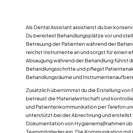
Als Dental Assistant assistierst du bei kons
Du bereitest Behandlungsplätze vor und stells
Betreuung der Patienten während der Behand
reichst Instrumente an und sorgst für einen 
Absaugung während der Behandlung führst d
Behandlungsschritte und pflegst Patientena
Behandlungsräume und Instrumentenaufberei
Zusätzlich übernimmst du die Erstellung vo
betreust die Materialwirtschaft und kontrol
und Patientenkommunikation per Telefon und E
unterstützt bei der Abrechnung und erstells
Dokumentation von Hygienemaßnahmen überw
Teammitglieder ein. Die Kommunikation mit 