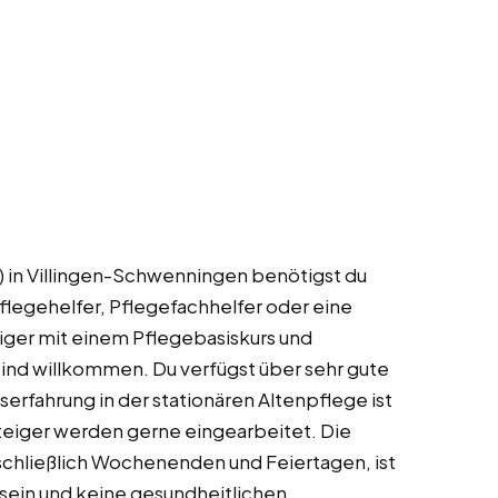
d) in Villingen-Schwenningen benötigst du
legehelfer, Pflegefachhelfer oder eine
eiger mit einem Pflegebasiskurs und
sind willkommen. Du verfügst über sehr gute
serfahrung in der stationären Altenpflege ist
steiger werden gerne eingearbeitet. Die
nschließlich Wochenenden und Feiertagen, ist
r sein und keine gesundheitlichen