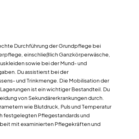
chte Durchführung der Grundpflege bei
erpflege, einschließlich Ganzkörperwäsche,
Auskleiden sowie bei der Mund- und
ben. Du assistierst bei der
ens- und Trinkmenge. Die Mobilisation der
agerungen ist ein wichtiger Bestandteil. Du
meidung von Sekundärerkrankungen durch.
ametern wie Blutdruck, Puls und Temperatur
ch festgelegten Pflegestandards und
beit mit examinierten Pflegekräften und