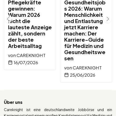
Pflegekräfte
Gesundheitsjob
gewinnen:
s 2026: Warum
Warum 2026
Menschlichkeit
nicht die
und Entlastung
lauteste Anzeige
jetzt Karriere
zählt, sondern
machen: Der
der beste
Karriere-Guide
Arbeitsalltag
für Medizin und
Gesundheitswe
von
CAREKNIGHT
sen
16/07/2026
von
CAREKNIGHT
25/06/2026
Über uns
Careknight ist eine deutschlandweite Jobbörse und ein
Karriereportal mit einem großen Kandidatenpool für Medizin und