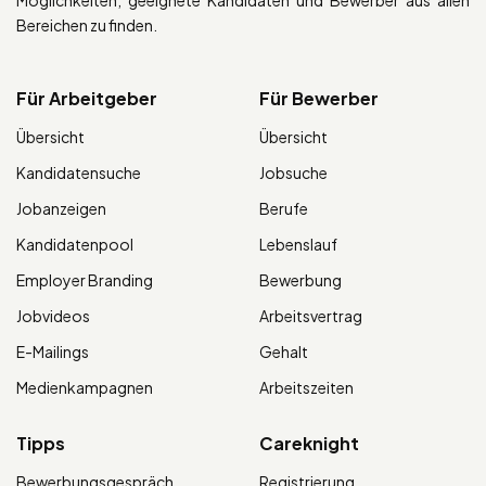
Möglichkeiten, geeignete Kandidaten und Bewerber aus allen
Bereichen zu finden.
Für Arbeitgeber
Für Bewerber
Übersicht
Übersicht
Kandidatensuche
Jobsuche
Jobanzeigen
Berufe
Kandidatenpool
Lebenslauf
Employer Branding
Bewerbung
Jobvideos
Arbeitsvertrag
E-Mailings
Gehalt
Medienkampagnen
Arbeitszeiten
Tipps
Careknight
Bewerbungsgespräch
Registrierung