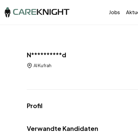
Jobs
Aktue
N**********d
Al Kufrah
Profil
Verwandte Kandidaten