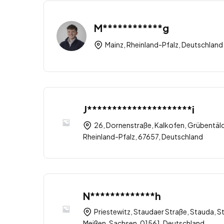
M************g
Mainz, Rheinland-Pfalz, Deutschland
J*********************i
26, Dornenstraße, Kalkofen, Grübentälc
Rheinland-Pfalz, 67657, Deutschland
N*************h
Priestewitz, Staudaer Straße, Stauda, St
Meißen, Sachsen, 01561, Deutschland