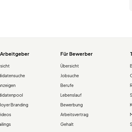
 Arbeitgeber
Für Bewerber
sicht
Übersicht
didatensuche
Jobsuche
O
anzeigen
Berufe
R
didatenpool
Lebenslauf
S
oyer Branding
Bewerbung
K
videos
Arbeitsvertrag
M
ilings
Gehalt