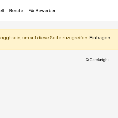
ll
Berufe
Für Bewerber
oggt sein, um auf diese Seite zuzugreifen.
Eintragen
© Careknight